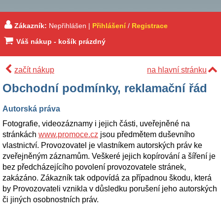
Zákazník:
Nepřihlášen |
Přihlášení
/
Registrace
Váš nákup - košík prázdný
začít nákup
na hlavní stránku
Obchodní podmínky, reklamační řád
Autorská práva
Fotografie, videozáznamy i jejich části, uveřejněné na
stránkách
www.promoce.cz
jsou předmětem duševního
vlastnictví. Provozovatel je vlastníkem autorských práv ke
zveřejněným záznamům. Veškeré jejich kopírování a šíření je
bez předcházejícího povolení provozovatele stránek,
zakázáno. Zákazník tak odpovídá za případnou škodu, která
by Provozovateli vznikla v důsledku porušení jeho autorských
či jiných osobnostních práv.