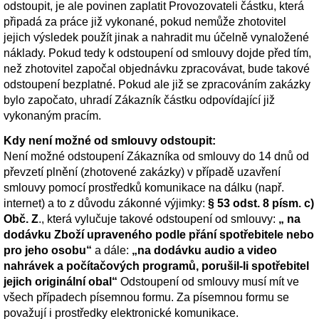
odstoupit, je ale povinen zaplatit Provozovateli částku, která
připadá za práce již vykonané, pokud nemůže zhotovitel
jejich výsledek použít jinak a nahradit mu účelně vynaložené
náklady. Pokud tedy k odstoupení od smlouvy dojde před tím,
než zhotovitel započal objednávku zpracovávat, bude takové
odstoupení bezplatné. Pokud ale již se zpracováním zakázky
bylo započato, uhradí Zákazník částku odpovídající již
vykonaným pracím.
Kdy není možné od smlouvy odstoupit:
Není možné odstoupení Zákazníka od smlouvy do 14 dnů od
převzetí plnění (zhotovené zakázky) v případě uzavření
smlouvy pomocí prostředků komunikace na dálku (např.
internet) a to z důvodu zákonné výjimky:
§ 53 odst. 8 písm. c)
Obč. Z
., která vylučuje takové odstoupení od smlouvy:
„ na
dodávku Zboží upraveného podle přání spotřebitele nebo
pro jeho osobu“
a dále:
„na dodávku audio a video
nahrávek a počítačových programů, porušil-li spotřebitel
jejich originální obal“
Odstoupení od smlouvy musí mít ve
všech případech písemnou formu. Za písemnou formu se
považují i prostředky elektronické komunikace.