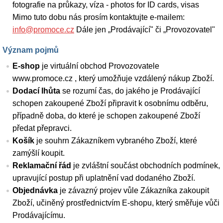
fotografie na průkazy, víza - photos for ID cards, visas
Mimo tuto dobu nás prosím kontaktujte e-mailem:
info@promoce.cz
Dále jen „Prodávající" či „Provozovatel"
Význam pojmů
E-shop
je virtuální obchod Provozovatele
www.promoce.cz , který umožňuje vzdálený nákup Zboží.
Dodací lhůta
se rozumí čas, do jakého je Prodávající
schopen zakoupené Zboží připravit k osobnímu odběru,
případně doba, do které je schopen zakoupené Zboží
předat přepravci.
Košík
je souhrn Zákazníkem vybraného Zboží, které
zamýšlí koupit.
Reklamační řád
je zvláštní součást obchodních podmínek,
upravující postup při uplatnění vad dodaného Zboží.
Objednávka
je závazný projev vůle Zákazníka zakoupit
Zboží, učiněný prostřednictvím E-shopu, který směřuje vůči
Prodávajícímu.