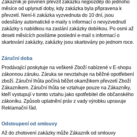
Zákazník je povinen převzít zakázku nejpozději do jednoho
měsíce od uplynutí doby, kdy zakázka byla připravena k
převzetí. Není-li zakázka vyzvednuta do 10 dní, jsou
odesílány automatické e-maily s informací o nevyzvednutí
zakázky s nabídkou na zaslání zakázky dobírkou. Po osmi až
deseti měsících posíláme poslední e-mail s informací o
skartování zakázky, zakázky jsou skartovány po jednom roce.
Záruční doba
Prodávající poskytuje na veškeré Zboží nabízené v E-shopu
zákonnou záruku. Záruka se nevztahuje na běžné opotřebení
zboží. Záruční lhůta počíná běžet okamžikem převzetí Zboží
Zákazníkem. Záruční lhůta se vztahuje pouze na Zákazníky,
kteří vystupují v tomto vztahu jako spotřebitel dle občanského
zákoníku. Způsob uplatnění práv z vady výrobku upravuje
Reklamační řád.
Odstoupení od smlouvy
Až do zhotovení zakázky může Zákazník od smlouvy