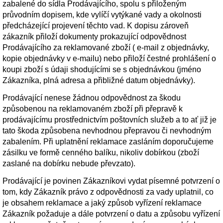
zabalené do sídla Prodávajícího, spolu s přiloženým
průvodním dopisem, kde vylíčí vytýkané vady a okolnosti
předcházející projevení těchto vad. K dopisu zároveň
zákazník přiloží dokumenty prokazující odpovědnost
Prodávajícího za reklamované zboží ( e-mail z objednávky,
kopie objednávky v e-mailu) nebo přiloží čestné prohlášení o
koupi zboží s údaji shodujícími se s objednávkou (jméno
Zákazníka, plná adresa a přibližné datum objednávky).
Prodávající nenese žádnou odpovědnost za škodu
způsobenou na reklamovaném zboží při přepravě k
prodávajícímu prostřednictvím poštovních služeb a to ať již je
tato škoda způsobena nevhodnou přepravou či nevhodným
zabalením. Při uplatnění reklamace zasláním doporučujeme
zásilku ve formě cenného balíku, nikoliv dobírkou (zboží
zaslané na dobírku nebude převzato).
Prodávající je povinen Zákazníkovi vydat písemné potvrzení o
tom, kdy Zákazník právo z odpovědnosti za vady uplatnil, co
je obsahem reklamace a jaký způsob vyřízení reklamace
Zákazník požaduje a dále potvrzení o datu a způsobu vyřízení