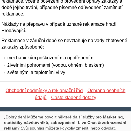
reklamace, včetně potvrzení o provedení opravy zakázky a
době jejího trvání, případně písemné odůvodnění zamítnutí
reklamace.
Náklady na přepravu v případě uznané reklamace hradí
Prodávající.
Reklamace v záruční době se nevztahuje na vady zhotovené
zakázky způsobené:
mechanickým poškozením a opotřebením
živelními pohromami (vodou, ohněm, bleskem)
světelnými a teplotními vlivy
Obchodní podmínky a reklamační řád
Ochrana osobních
údajů
Často kladené dotazy
Libická 17, PRAHA 3, Tel.: 777 673 127, E-mail:
„Dobrý den! Můžeme povolit některé další služby pro
Marketing,
statistiky návštěvníků, zabezpečení, Live Chat & zobrazování
info@promoce.cz
reklam
? Svůj souhlas můžete kdykoliv změnit, nebo odvolat.