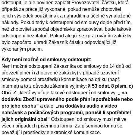
odstoupit, je ale povinen zaplatit Provozovateli částku, která
připadá za práce již vykonané, pokud nemůže zhotovitel
jejich výsledek použít jinak a nahradit mu účelně vynaložené
náklady. Pokud tedy k odstoupení od smlouvy dojde před tím,
než zhotovitel započal objednávku zpracovávat, bude takové
odstoupení bezplatné. Pokud ale již se zpracováním zakázky
bylo započato, uhradí Zákazník částku odpovídající již
vykonaným pracím.
Kdy není možné od smlouvy odstoupit:
Není možné odstoupení Zákazníka od smlouvy do 14 dnů od
převzetí plnění (zhotovené zakázky) v případě uzavření
smlouvy pomocí prostředků komunikace na dálku (např.
internet) a to z důvodu zákonné výjimky:
§ 53 odst. 8 písm. c)
Obč. Z
., která vylučuje takové odstoupení od smlouvy:
„ na
dodávku Zboží upraveného podle přání spotřebitele nebo
pro jeho osobu“
a dále:
„na dodávku audio a video
nahrávek a počítačových programů, porušil-li spotřebitel
jejich originální obal“
Odstoupení od smlouvy musí mít ve
všech případech písemnou formu. Za písemnou formu se
považují i prostředky elektronické komunikace.