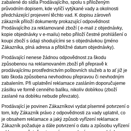
zabalené do sídla Prodávajícího, spolu s přiloženým
průvodním dopisem, kde vylíčí vytýkané vady a okolnosti
předcházející projevení těchto vad. K dopisu zároveň
zákazník přiloží dokumenty prokazující odpovědnost
Prodávajícího za reklamované zboží ( e-mail z objednávky,
kopie objednávky v e-mailu) nebo přiloží čestné prohlášení o
koupi zboží s údaji shodujícími se s objednávkou (jméno
Zákazníka, plná adresa a přibližné datum objednávky).
Prodávající nenese žádnou odpovědnost za škodu
způsobenou na reklamovaném zboží při přepravě k
prodávajícímu prostřednictvím poštovních služeb a to ať již je
tato škoda způsobena nevhodnou přepravou či nevhodným
zabalením. Při uplatnění reklamace zasláním doporučujeme
zásilku ve formě cenného balíku, nikoliv dobírkou (zboží
zaslané na dobírku nebude převzato).
Prodávající je povinen Zákazníkovi vydat písemné potvrzení o
tom, kdy Zákazník právo z odpovědnosti za vady uplatnil, co
je obsahem reklamace a jaký způsob vyřízení reklamace
Zákazník požaduje a dále potvrzení o datu a způsobu vyřízení