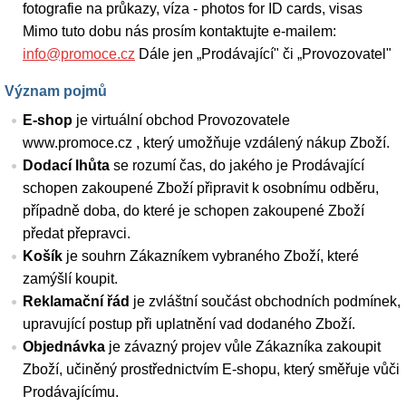
fotografie na průkazy, víza - photos for ID cards, visas
Mimo tuto dobu nás prosím kontaktujte e-mailem:
info@promoce.cz
Dále jen „Prodávající" či „Provozovatel"
Význam pojmů
E-shop
je virtuální obchod Provozovatele
www.promoce.cz , který umožňuje vzdálený nákup Zboží.
Dodací lhůta
se rozumí čas, do jakého je Prodávající
schopen zakoupené Zboží připravit k osobnímu odběru,
případně doba, do které je schopen zakoupené Zboží
předat přepravci.
Košík
je souhrn Zákazníkem vybraného Zboží, které
zamýšlí koupit.
Reklamační řád
je zvláštní součást obchodních podmínek,
upravující postup při uplatnění vad dodaného Zboží.
Objednávka
je závazný projev vůle Zákazníka zakoupit
Zboží, učiněný prostřednictvím E-shopu, který směřuje vůči
Prodávajícímu.