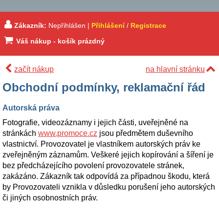
Zákazník:
Nepřihlášen |
Přihlášení
/
Registrace
Váš nákup - košík prázdný
začít nákup
na hlavní stránku
Obchodní podmínky, reklamační řád
Autorská práva
Fotografie, videozáznamy i jejich části, uveřejněné na
stránkách
www.promoce.cz
jsou předmětem duševního
vlastnictví. Provozovatel je vlastníkem autorských práv ke
zveřejněným záznamům. Veškeré jejich kopírování a šíření je
bez předcházejícího povolení provozovatele stránek,
zakázáno. Zákazník tak odpovídá za případnou škodu, která
by Provozovateli vznikla v důsledku porušení jeho autorských
či jiných osobnostních práv.