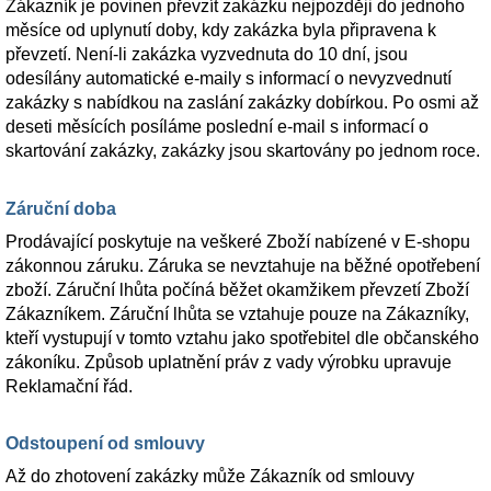
Zákazník je povinen převzít zakázku nejpozději do jednoho
měsíce od uplynutí doby, kdy zakázka byla připravena k
převzetí. Není-li zakázka vyzvednuta do 10 dní, jsou
odesílány automatické e-maily s informací o nevyzvednutí
zakázky s nabídkou na zaslání zakázky dobírkou. Po osmi až
deseti měsících posíláme poslední e-mail s informací o
skartování zakázky, zakázky jsou skartovány po jednom roce.
Záruční doba
Prodávající poskytuje na veškeré Zboží nabízené v E-shopu
zákonnou záruku. Záruka se nevztahuje na běžné opotřebení
zboží. Záruční lhůta počíná běžet okamžikem převzetí Zboží
Zákazníkem. Záruční lhůta se vztahuje pouze na Zákazníky,
kteří vystupují v tomto vztahu jako spotřebitel dle občanského
zákoníku. Způsob uplatnění práv z vady výrobku upravuje
Reklamační řád.
Odstoupení od smlouvy
Až do zhotovení zakázky může Zákazník od smlouvy