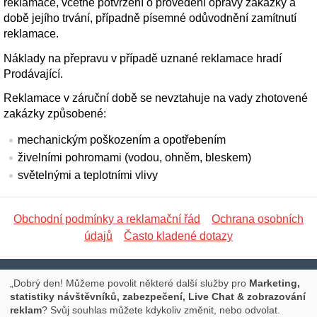
reklamace, včetně potvrzení o provedení opravy zakázky a
době jejího trvání, případně písemné odůvodnění zamítnutí
reklamace.
Náklady na přepravu v případě uznané reklamace hradí
Prodávající.
Reklamace v záruční době se nevztahuje na vady zhotovené
zakázky způsobené:
mechanickým poškozením a opotřebením
živelními pohromami (vodou, ohněm, bleskem)
světelnými a teplotními vlivy
Obchodní podmínky a reklamační řád
Ochrana osobních
údajů
Často kladené dotazy
Libická 17, PRAHA 3, Tel.: 777 673 127, E-mail:
„Dobrý den! Můžeme povolit některé další služby pro
Marketing,
statistiky návštěvníků, zabezpečení, Live Chat & zobrazování
info@promoce.cz
reklam
? Svůj souhlas můžete kdykoliv změnit, nebo odvolat.